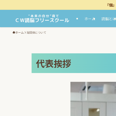
『個
ホーム
読脳とは
ホーム
当団体について
代表挨拶