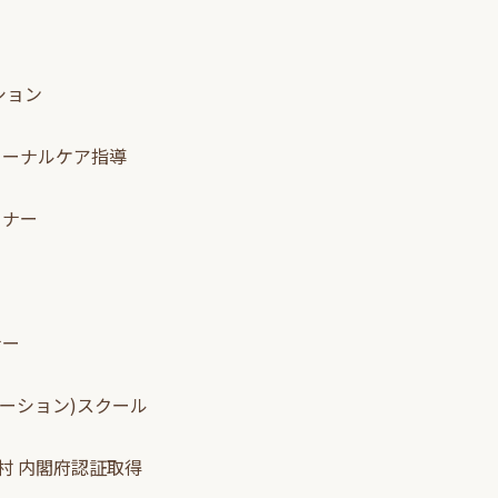
ション
ターナルケア指導
ミナー
ナー
ニケーション)スクール
住村 内閣府認証取得